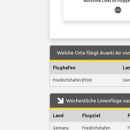
Nützliche Links zu Flugg
Welche Orte fliegt Avanti Air vo
Flughafen
La
Friedrichshafen (FDH)
Ger
Wöchentliche Linienflüge nac
Land
Flugziel
Germany
Friedrichshafen
F