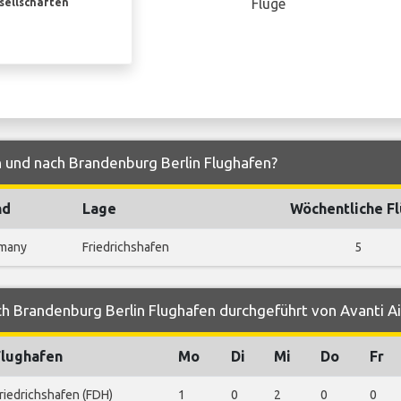
Flüge
esellschaften
n und nach Brandenburg Berlin Flughafen?
nd
Lage
Wöchentliche F
many
Friedrichshafen
5
h Brandenburg Berlin Flughafen durchgeführt von Avanti Ai
Flughafen
Mo
Di
Mi
Do
Fr
riedrichshafen (FDH)
1
0
2
0
0