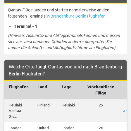
Qantas-Flüge landen und starten normalerweise an den
folgenden Terminals in
Brandenburg Berlin Flughafen
:
Terminal - 1
(Hinweis: Ankunfts- und Abflugterminals können und müssen
sich aus verschiedenen Gründen ändern – überprüfen Sie
immer die Ankunfts- und Abflugbildschirme am Flughafen)
Welche Orte fliegt Qantas von und nach Brandenburg
Berlin Flughafen?
Flughafen
Land
Lage
Wöchentliche
Fl
Flüge
Helsinki
Finland
Helsinki
25
Fl
Vantaa
anz
(HEL)
London
United
London
26
Fl