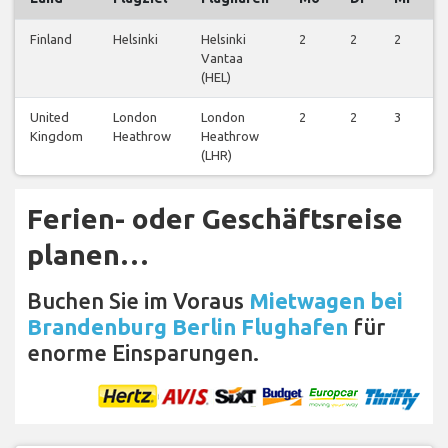
Finland
Helsinki
Helsinki
2
2
2
2
Vantaa
(HEL)
United
London
London
2
2
3
0
Kingdom
Heathrow
Heathrow
(LHR)
Ferien- oder Geschäftsreise
planen…
Buchen Sie im Voraus
Mietwagen bei
Brandenburg Berlin Flughafen
für
enorme Einsparungen.