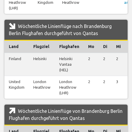
Heathrow
Kingdom
Heathrow
anz
(LHR)
Wöchentliche Linienflüge nach Brandenburg
Berlin Flughafen durchgeführt von Qantas
Land
Flugziel
Flughafen
Mo
Di
Mi
Finland
Helsinki
Helsinki
2
2
2
2
Vantaa
(HEL)
United
London
London
2
2
3
1
Kingdom
Heathrow
Heathrow
(LHR)
Wöchentliche Linienflüge von Brandenburg Berlin
Flughafen durchgeführt von Qantas
Land
Flugziel
Flughafen
Mo
Di
Mi