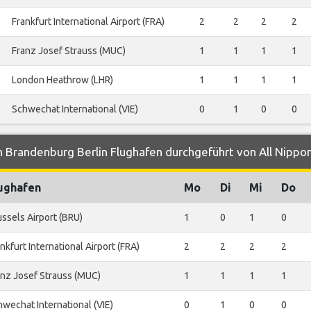
Frankfurt International Airport (FRA)
2
2
2
2
Franz Josef Strauss (MUC)
1
1
1
1
London Heathrow (LHR)
1
1
1
1
Schwechat International (VIE)
0
1
0
0
 Brandenburg Berlin Flughafen durchgeführt von All Nippo
ughafen
Mo
Di
Mi
Do
ssels Airport (BRU)
1
0
1
0
nkfurt International Airport (FRA)
2
2
2
2
anz Josef Strauss (MUC)
1
1
1
1
wechat International (VIE)
0
1
0
0