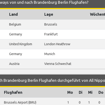
irways von und nach Brandenburg Berlin Flughafen?
Land
Lage
Wöchent
Belgium
Brussels
Germany
Frankfurt
United Kingdom
London Heathrow
Germany
Munich
Austria
Vienna Schwechat
h Brandenburg Berlin Flughafen durchgeführt von All Nipp
Flughafen
Mo
Di
Mi
Do
Brussels Airport (BRU)
1
0
1
0