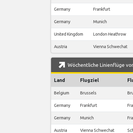
Germany
Frankfurt
Germany
Munich
United Kingdom
London Heathrow
Austria
Vienna Schwechat
Wöchentliche Linienflüge von
Land
Flugziel
Fl
Belgium
Brussels
Bru
Germany
Frankfurt
Fra
Germany
Munich
Fr
Austria
Vienna Schwechat
Sch