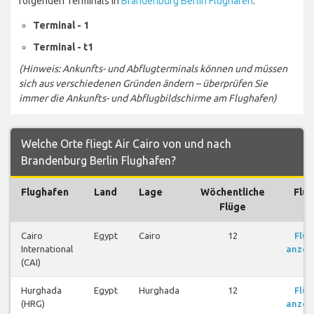
folgenden Terminals in
Brandenburg Berlin Flughafen
:
Terminal - 1
Terminal - t1
(Hinweis: Ankunfts- und Abflugterminals können und müssen
sich aus verschiedenen Gründen ändern – überprüfen Sie
immer die Ankunfts- und Abflugbildschirme am Flughafen)
Welche Orte fliegt Air Cairo von und nach
Brandenburg Berlin Flughafen?
Flughafen
Land
Lage
Wöchentliche
Flü
Flüge
Cairo
Egypt
Cairo
12
Flüg
International
anzei
(CAI)
Hurghada
Egypt
Hurghada
12
Flüg
(HRG)
anzei