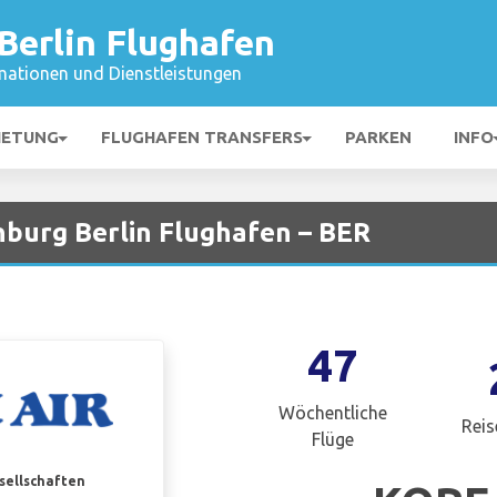
Berlin Flughafen
mationen und Dienstleistungen
IETUNG
FLUGHAFEN TRANSFERS
PARKEN
INFO
nburg Berlin Flughafen – BER
47
Wöchentliche
Reis
Flüge
esellschaften