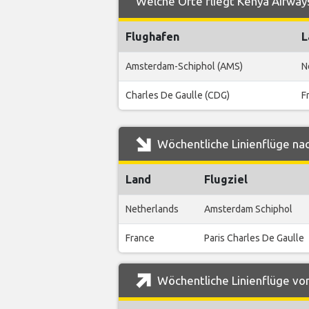
Welche Orte fliegt Kenya Airway
Flughafen
L
Amsterdam-Schiphol (AMS)
N
Charles De Gaulle (CDG)
F
Wöchentliche Linienflüge na
Land
Flugziel
Netherlands
Amsterdam Schiphol
France
Paris Charles De Gaulle
Wöchentliche Linienflüge vo