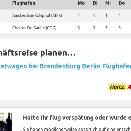
Flughafen
Mo
Di
Mi
Do
Amsterdam-Schiphol (AMS)
1
1
1
1
Charles De Gaulle (CDG)
3
3
3
3
häftsreise planen…
etwagen bei Brandenburg Berlin Flughafe
Hatte Ihr flug verspätung oder wurde er
Sie haben möglicherweise anspruch auf eine entsc