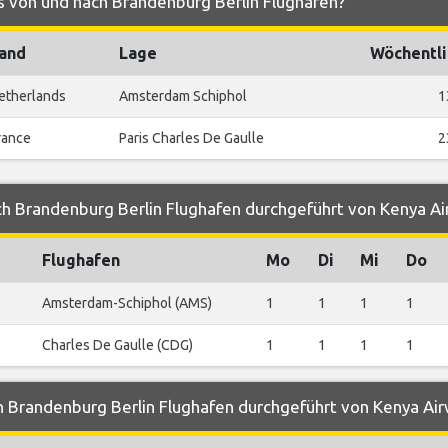
s von und nach Brandenburg Berlin Flughafen?
and
Lage
Wöchentli
etherlands
Amsterdam Schiphol
1
rance
Paris Charles De Gaulle
2
ch Brandenburg Berlin Flughafen durchgeführt von Kenya A
Flughafen
Mo
Di
Mi
Do
Amsterdam-Schiphol (AMS)
1
1
1
1
Charles De Gaulle (CDG)
1
1
1
1
n Brandenburg Berlin Flughafen durchgeführt von Kenya Ai