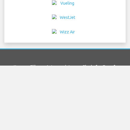
Home
Flüge
Autovermietung
Flughafen Transfers
Parken
Hotelle
Info
Haftungsausschluss
Datenschutz
Sitemap
COPYRIGHT © 2026 Try Quantum OU trading as
"TripTQ" and brandenburgberlinairport.com (also
known as TripTQ Brandenburg Berlin Flughafen) / All
Rights Reserved.
HAFTUNGSAUSSCHLUSS – Diese Seite ist nicht die offizielle Internet
Seite von Brandenburg Berlin Flughafen