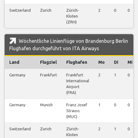
Switzerland
Zurich
Zürich-
2
0
0
Kloten
(ZRH)
Wöchentliche Linienflüge von Brandenburg Berlin
Flughafen durchgeführt von ITA Airways
Land
Flugziel
Flughafen
Mo
Di
Mi
Germany
Frankfurt
Frankfurt
2
1
0
International
Airport
(FRA)
Germany
Munich
Franz Josef
1
0
0
Strauss
(MUC)
Switzerland
Zurich
Zürich-
2
1
0
Kloten