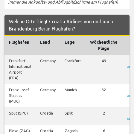
immer die Ankunfts- und Abflugbildschirme am Flughafen)
Welche Orte fliegt Croatia Airlines von und nach
Brandenburg Berlin Flughafen?
Flughafen
Land
Lage
Wöchentliche
F
Flüge
Frankfurt
Germany
Frankfurt
49
F
International
anz
Airport
(FRA)
Franz Josef
Germany
Munich
32
F
Strauss
anz
(MUC)
Split (SPU)
Croatia
Split
2
F
anz
Pleso (ZAG)
Croatia
Zagreb
6
F