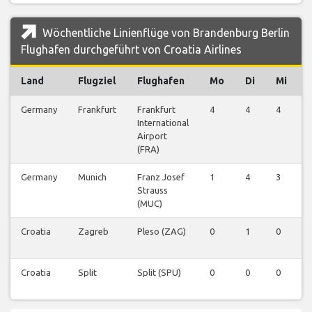
Wöchentliche Linienflüge von Brandenburg Berlin
Flughafen durchgeführt von Croatia Airlines
Land
Flugziel
Flughafen
Mo
Di
Mi
Germany
Frankfurt
Frankfurt
4
4
4
International
Airport
(FRA)
Germany
Munich
Franz Josef
1
4
3
Strauss
(MUC)
Croatia
Zagreb
Pleso (ZAG)
0
1
0
Croatia
Split
Split (SPU)
0
0
0