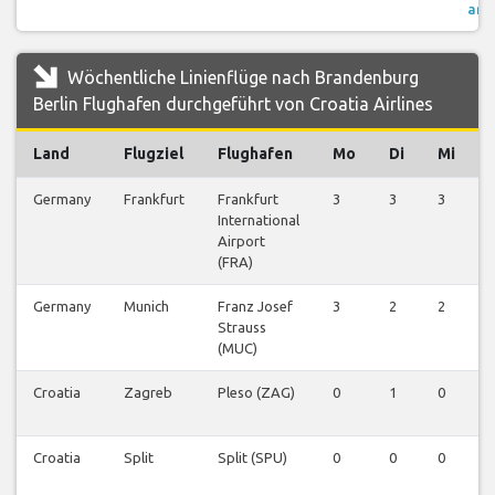
anz
Wöchentliche Linienflüge nach Brandenburg
Berlin Flughafen durchgeführt von Croatia Airlines
Land
Flugziel
Flughafen
Mo
Di
Mi
Germany
Frankfurt
Frankfurt
3
3
3
International
Airport
(FRA)
Germany
Munich
Franz Josef
3
2
2
Strauss
(MUC)
Croatia
Zagreb
Pleso (ZAG)
0
1
0
Croatia
Split
Split (SPU)
0
0
0