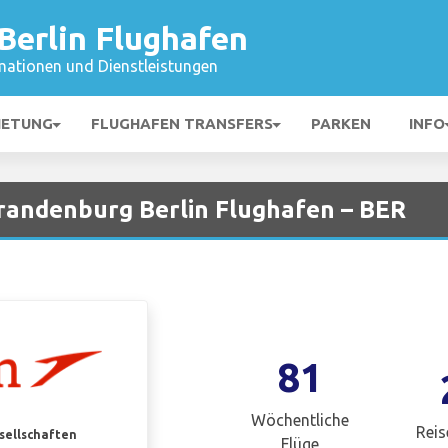
Berlin Flughafen
mationen und Dienstleistungen
IETUNG
FLUGHAFEN TRANSFERS
PARKEN
INFO
Brandenburg Berlin Flughafen – BER
81
Wöchentliche
Reis
esellschaften
Flüge