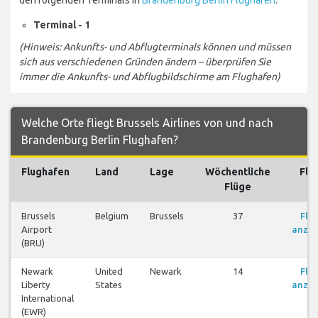
Terminal - 1
(Hinweis: Ankunfts- und Abflugterminals können und müssen
sich aus verschiedenen Gründen ändern – überprüfen Sie
immer die Ankunfts- und Abflugbildschirme am Flughafen)
Welche Orte fliegt Brussels Airlines von und nach
Brandenburg Berlin Flughafen?
Flughafen
Land
Lage
Wöchentliche
Flü
Flüge
Brussels
Belgium
Brussels
37
Flü
Airport
anzei
(BRU)
Newark
United
Newark
14
Flü
Liberty
States
anzei
International
(EWR)