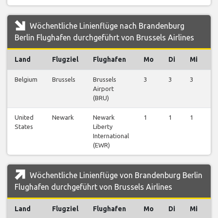
Wöchentliche Linienflüge nach Brandenburg
Berlin Flughafen durchgeführt von Brussels Airlines
Land
Flugziel
Flughafen
Mo
Di
Mi
D
Belgium
Brussels
Brussels
3
3
3
3
Airport
(BRU)
United
Newark
Newark
1
1
1
1
States
Liberty
International
(EWR)
Wöchentliche Linienflüge von Brandenburg Berlin
Flughafen durchgeführt von Brussels Airlines
Land
Flugziel
Flughafen
Mo
Di
Mi
D