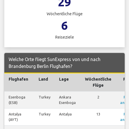
29
Wöchentliche Flüge
6
Reiseziele
Welche Orte fliegt SunExpress von und nach
Brandenburg Berlin Flughafen?
Flughafen
Land
Lage
Wöchentliche
Fl
Flüge
Esenboga
Turkey
Ankara
2
Fl
(ESB)
Esenboga
anze
Antalya
Turkey
Antalya
13
Fl
(AYT)
anze