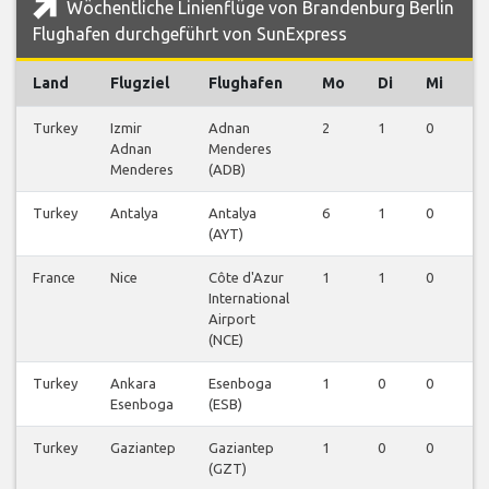
Wöchentliche Linienflüge von Brandenburg Berlin
Flughafen durchgeführt von SunExpress
Land
Flugziel
Flughafen
Mo
Di
Mi
D
Turkey
Izmir
Adnan
2
1
0
0
Adnan
Menderes
Menderes
(ADB)
Turkey
Antalya
Antalya
6
1
0
0
(AYT)
France
Nice
Côte d'Azur
1
1
0
0
International
Airport
(NCE)
Turkey
Ankara
Esenboga
1
0
0
0
Esenboga
(ESB)
Turkey
Gaziantep
Gaziantep
1
0
0
0
(GZT)