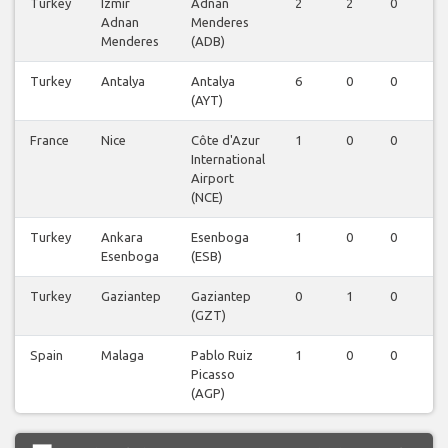
Turkey
Izmir
Adnan
2
2
0
0
Adnan
Menderes
Menderes
(ADB)
Turkey
Antalya
Antalya
6
0
0
0
(AYT)
France
Nice
Côte d'Azur
1
0
0
0
International
Airport
(NCE)
Turkey
Ankara
Esenboga
1
0
0
0
Esenboga
(ESB)
Turkey
Gaziantep
Gaziantep
0
1
0
0
(GZT)
Spain
Malaga
Pablo Ruiz
1
0
0
0
Picasso
(AGP)