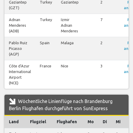
Gaziantep
Turkey
Gaziantep
2
Fl
(GZT)
anze
Adnan
Turkey
Izmir
7
Fl
Menderes
Adnan
anze
(ADB)
Menderes
Pablo Ruiz
Spain
Malaga
2
Fl
Picasso
anze
(AGP)
Côte d'Azur
France
Nice
3
Fl
International
anze
Airport
(NCE)
Wöchentliche Linienflüge nach Brandenburg
Berlin Flughafen durchgeführt von SunExpress
Land
Flugziel
Flughafen
Mo
Di
Mi
D