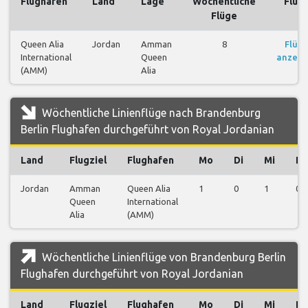
Flughafen
Land
Lage
Wöchentliche
Flüg
Flüge
Queen Alia
Jordan
Amman
8
Flüg
International
Queen
anzeig
(AMM)
Alia
Wöchentliche Linienflüge nach Brandenburg
Berlin Flughafen durchgeführt von Royal Jordanian
Land
Flugziel
Flughafen
Mo
Di
Mi
D
Jordan
Amman
Queen Alia
1
0
1
0
Queen
International
Alia
(AMM)
Wöchentliche Linienflüge von Brandenburg Berlin
Flughafen durchgeführt von Royal Jordanian
Land
Flugziel
Flughafen
Mo
Di
Mi
D