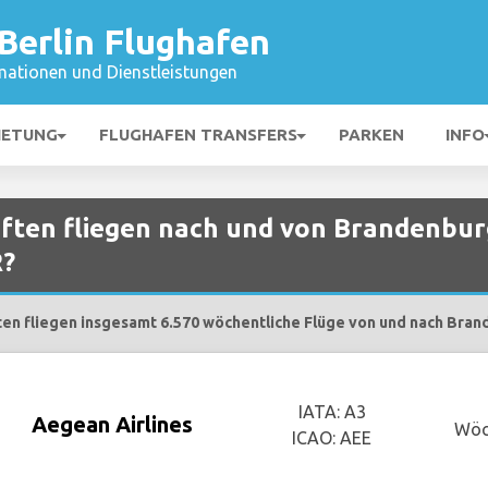
Berlin Flughafen
mationen und Dienstleistungen
IETUNG
FLUGHAFEN TRANSFERS
PARKEN
INFO
ften fliegen nach und von Brandenbur
R?
en fliegen insgesamt 6.570 wöchentliche Flüge von und nach Bran
IATA: A3
Aegean Airlines
Wöc
ICAO: AEE